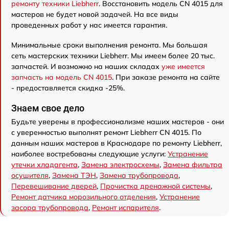
ремонту техники Liebherr
. Восстановить модель CN 4015 для
мастеров не будет новой задачей. На все виды
проведенных работ у нас имеется гарантия.
Минимальные сроки выполнения ремонта. Мы большая
сеть мастерских техники Liebherr. Мы имеем более 20 тыс.
запчастей. И возможно на наших складах
уже имеется
запчасть на модель CN 4015
. При заказе ремонта на сайте
- предоставляется скидка -25%.
Знаем свое дело
Будьте уверены в профессионализме наших мастеров - они
с уверенностью выполнят ремонт Liebherr CN 4015. По
данным наших мастеров в Краснодаре по ремонту Liebherr,
наиболее востребованы следующие услуги:
Устранение
утечки хладагента
,
Замена электросхемы
,
Замена фильтра
осушителя
,
Замена ТЭН
,
Замена трубопровода
,
Перевешивание дверей
,
Прочистка дренажной системы
,
Ремонт датчика морозильного отделения
,
Устранение
засора трубопровода
,
Ремонт испарителя
.