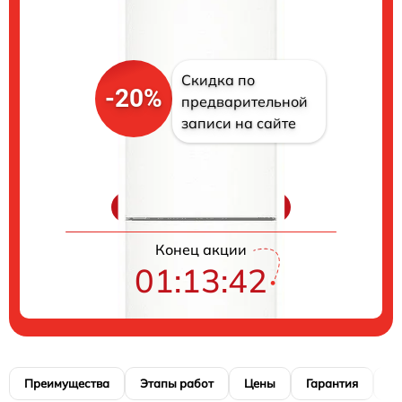
Скидка по
-20%
предварительной
записи на сайте
Цены на ремонт
Конец акции
01:13:41
Преимущества
Этапы работ
Цены
Гарантия
М