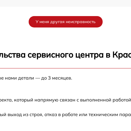
от 60 мин
У меня другая неисправность
от 60 мин
от 60 мин
льства сервисного центра в Кра
от 60 мин
ые нами детали — до 3 месяцев.
от 60 мин
от 60 мин
фекта, который напрямую связан с выполненной работой
от 60 мин
 выход из строя, отказ в работе или техническим пар
от 60 мин