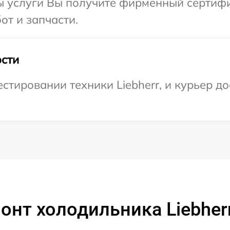
ы услуги Вы получите фирменный сертифи
от и запчасти.
сти
тировании техники Liebherr, и курьер дос
онт холодильника Liebher