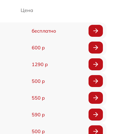
Цена
бесплатно
600 р
1290 р
500 р
550 р
590 р
500 р