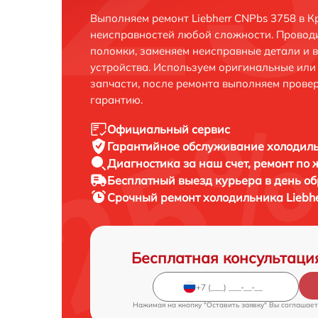
Выполняем ремонт Liebherr CNPbs 3758 в К
неисправностей любой сложности. Проводи
поломки, заменяем неисправные детали и 
устройства. Используем оригинальные ил
запчасти, после ремонта выполняем прове
гарантию.
Официальный сервис
Гарантийное обслуживание
холодиль
Диагностика за наш счет,
ремонт по
Бесплатный выезд курьера
в день о
Срочный ремонт
холодильника Liebhe
Бесплатная консультаци
Нажимая на кнопку "Оставить заявку" Вы соглашает