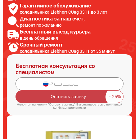
Гарантийное обслуживание
холодильника Liebherr CUag 3311 до 3 лет
Диагностика за наш счет,
ремонт по желанию
Бесплатный выезд курьера
в день обращения
Срочный ремонт
холодильника Liebherr CUag 3311 от 35 минут
Бесплатная консультация со
специалистом
Оставить заявку
Нажимая на кнопку "Оставить заявку" Вы соглашаетесь c
политикой
конфиденциальности