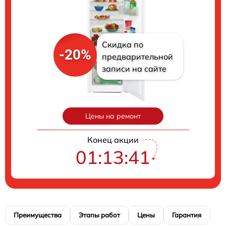
Скидка по
-20%
предварительной
записи на сайте
Цены на ремонт
Конец акции
01:13:40
Преимущества
Этапы работ
Цены
Гарантия
М