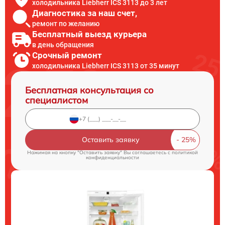
холодильника Liebherr ICS 3113 до 3 лет
Диагностика за наш счет,
ремонт по желанию
Бесплатный выезд курьера
в день обращения
Срочный ремонт
холодильника Liebherr ICS 3113 от 35 минут
Бесплатная консультация со
специалистом
Оставить заявку
Нажимая на кнопку "Оставить заявку" Вы соглашаетесь c
политикой
конфиденциальности