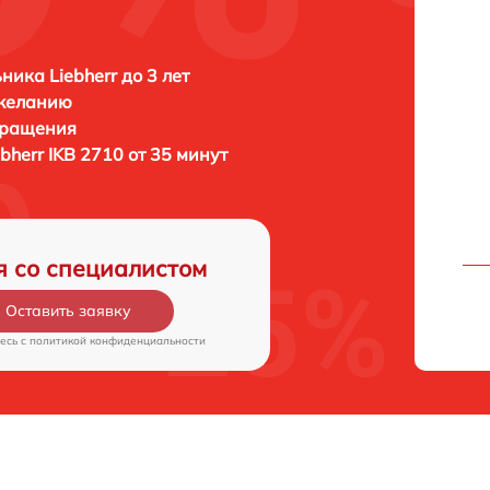
ника Liebherr до 3 лет
 желанию
бращения
ebherr IKB 2710 от 35 минут
я со специалистом
Оставить заявку
есь c
политикой конфиденциальности