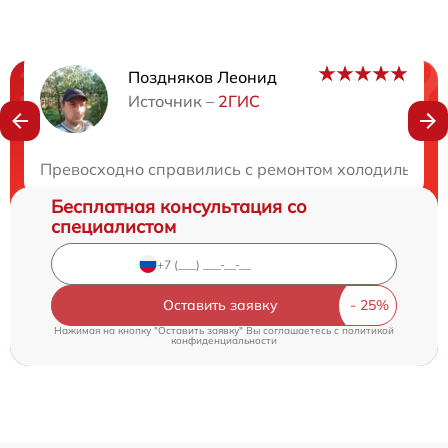
Поздняков Леонид
Нужна консультация?
Источник –
2ГИС
Закажите бесплатную консультацию
Превосходно справились с ремонтом холодильника 
Бесплатная консультация со
специалистом
Оставить заявку
Нажимая на кнопку "Оставить заявку" Вы соглашаетесь c
политикой
конфиденциальности