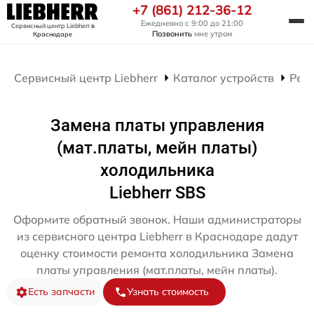
+7 (861) 212-36-12
Ежедневно с 9:00 до 21:00
Сервисный центр Liebherr
в
Позвонить
мне утром
Краснодаре
Сервисный центр Liebherr
Каталог устройств
Рем
Замена платы управления
(мат.платы, мейн платы)
холодильника
Liebherr SBS
Оформите обратный звонок. Наши администраторы
из сервисного центра Liebherr в Краснодаре дадут
оценку стоимости ремонта холодильника Замена
платы управления (мат.платы, мейн платы).
Есть запчасти
Узнать стоимость