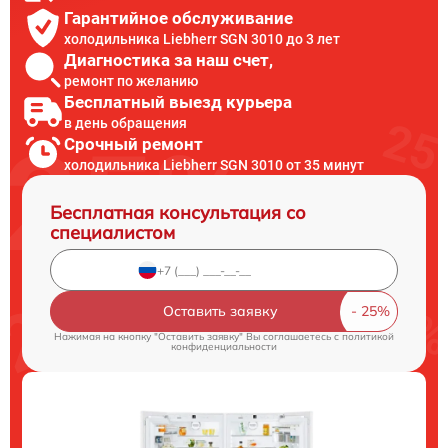
Гарантийное обслуживание
холодильника Liebherr SGN 3010 до 3 лет
Диагностика за наш счет,
ремонт по желанию
Бесплатный выезд курьера
в день обращения
Срочный ремонт
холодильника Liebherr SGN 3010 от 35 минут
Бесплатная консультация со
специалистом
Оставить заявку
Нажимая на кнопку "Оставить заявку" Вы соглашаетесь c
политикой
конфиденциальности