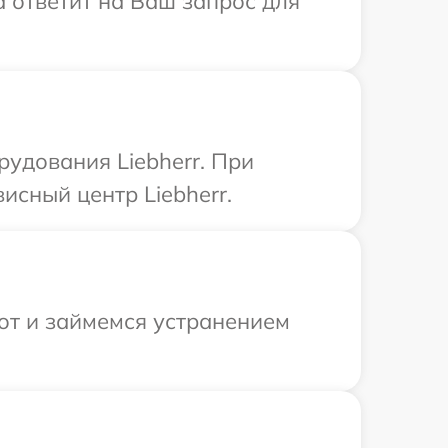
а ответит на Ваш запрос для
удования Liebherr. При
исный центр Liebherr.
от и займемся устранением